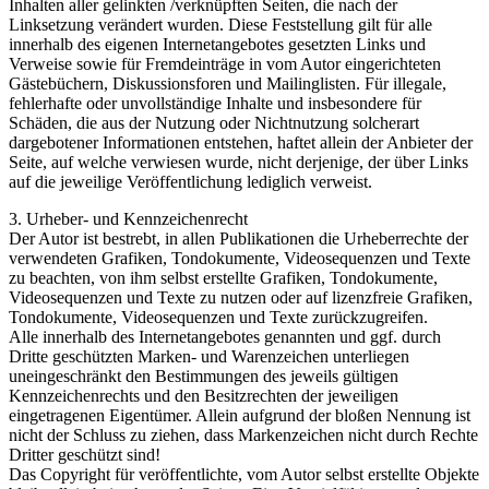
Inhalten aller gelinkten /verknüpften Seiten, die nach der
Linksetzung verändert wurden. Diese Feststellung gilt für alle
innerhalb des eigenen Internetangebotes gesetzten Links und
Verweise sowie für Fremdeinträge in vom Autor eingerichteten
Gästebüchern, Diskussionsforen und Mailinglisten. Für illegale,
fehlerhafte oder unvollständige Inhalte und insbesondere für
Schäden, die aus der Nutzung oder Nichtnutzung solcherart
dargebotener Informationen entstehen, haftet allein der Anbieter der
Seite, auf welche verwiesen wurde, nicht derjenige, der über Links
auf die jeweilige Veröffentlichung lediglich verweist.
3. Urheber- und Kennzeichenrecht
Der Autor ist bestrebt, in allen Publikationen die Urheberrechte der
verwendeten Grafiken, Tondokumente, Videosequenzen und Texte
zu beachten, von ihm selbst erstellte Grafiken, Tondokumente,
Videosequenzen und Texte zu nutzen oder auf lizenzfreie Grafiken,
Tondokumente, Videosequenzen und Texte zurückzugreifen.
Alle innerhalb des Internetangebotes genannten und ggf. durch
Dritte geschützten Marken- und Warenzeichen unterliegen
uneingeschränkt den Bestimmungen des jeweils gültigen
Kennzeichenrechts und den Besitzrechten der jeweiligen
eingetragenen Eigentümer. Allein aufgrund der bloßen Nennung ist
nicht der Schluss zu ziehen, dass Markenzeichen nicht durch Rechte
Dritter geschützt sind!
Das Copyright für veröffentlichte, vom Autor selbst erstellte Objekte